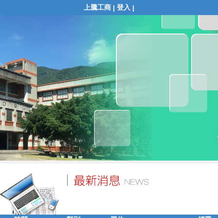
上騰工商
登入
|
|