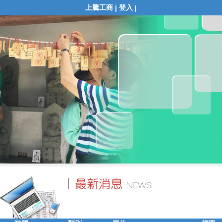
上騰工商
登入
|
|