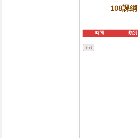
108課綱
時間
類別
全部